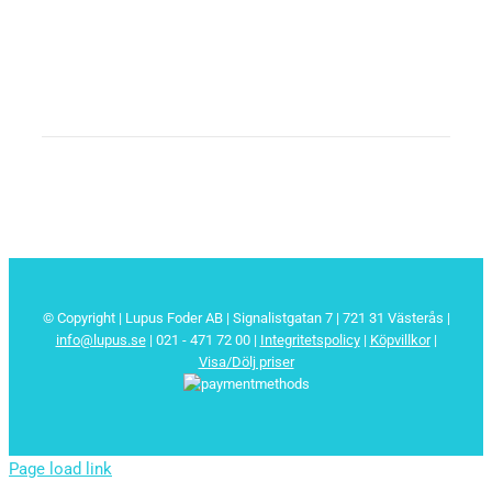
© Copyright | Lupus Foder AB | Signalistgatan 7 | 721 31 Västerås |
info@lupus.se
| 021 - 471 72 00
|
Integritetspolicy
|
Köpvillkor
|
Visa/Dölj priser
Page load link