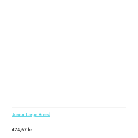
Junior Large Breed
Betygsatt
474,67
kr
5.00
av 5