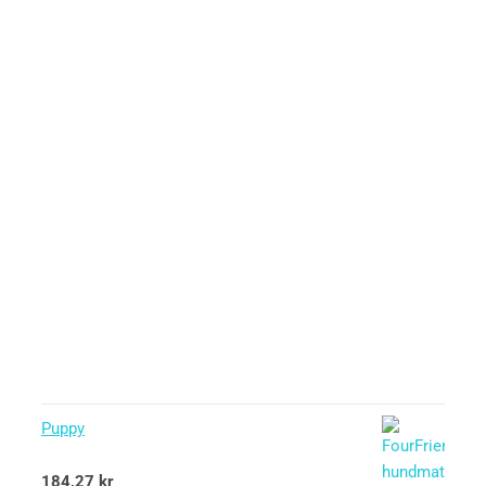
Puppy
Betygsatt
184,27
kr