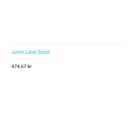
Junior Large Breed
Betygsatt
474,67
kr
5.00
av 5