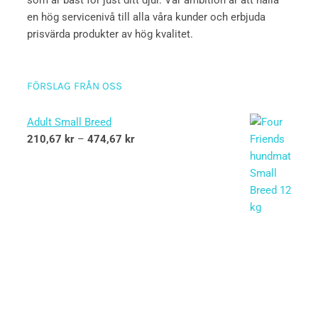
som är bäst för just ditt djur. Vår ambition är att hålla
en hög servicenivå till alla våra kunder och erbjuda
prisvärda produkter av hög kvalitet.
FÖRSLAG FRÅN OSS
Adult Small Breed
210,67
kr
–
474,67
kr