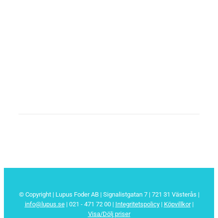
© Copyright | Lupus Foder AB | Signalistgatan 7 | 721 31 Västerås |
info@lupus.se
| 021 - 471 72 00
|
Integritetspolicy
|
Köpvillkor
|
Visa/Dölj priser