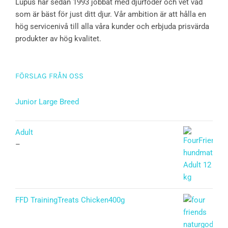
Lupus har sedan 1993 jobbat med djurfoder och vet vad
som är bäst för just ditt djur. Vår ambition är att hålla en
hög servicenivå till alla våra kunder och erbjuda prisvärda
produkter av hög kvalitet.
FÖRSLAG FRÅN OSS
Junior Large Breed
Betygsatt
5.00
av 5
Adult
–
FFD TrainingTreats Chicken400g