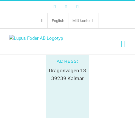
Facebook
Twitter
Instagram
xxx-xxx xx xx
Zoostore
English
Mitt konto
ADRESS:
Dragonvägen 13
39239 Kalmar