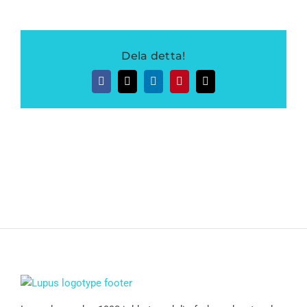
Dela detta!
Facebook
Twitter
LinkedIn
Pinterest
E-
post