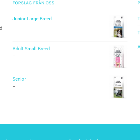
FÖRSLAG FRÅN OSS
Junior Large Breed
T
ad
Betygsatt
T
5.00
av 5
A
Adult Small Breed
–
Senior
–