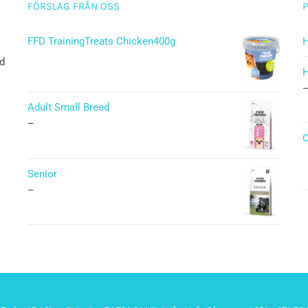
FÖRSLAG FRÅN OSS
FFD TrainingTreats Chicken400g
H
ad
H
Adult Small Breed
–
C
Senior
–