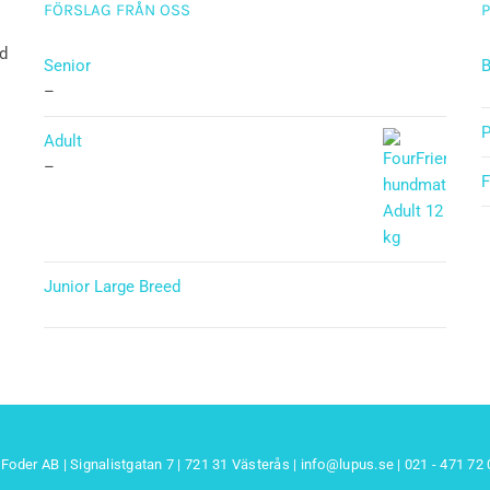
FÖRSLAG FRÅN OSS
ad
Senior
B
–
P
Adult
–
F
Junior Large Breed
Betygsatt
5.00
av 5
Foder AB | Signalistgatan 7 | 721 31 Västerås |
info@lupus.se
| 021 - 471 72