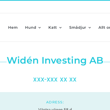
Hem
Hund
Katt
Smådjur
Allt 
Widén Investing AB
xxx-xxx xx xx
ADRESS:
Västra vägen 58 d