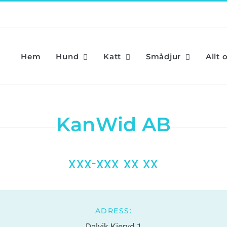
Hem
Hund
Katt
Smådjur
Allt 
KanWid AB
xxx-xxx xx xx
ADRESS:
Dalvik Kieryd 1