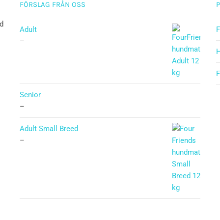
FÖRSLAG FRÅN OSS
ad
Adult
F
–
H
F
Senior
–
Adult Small Breed
–