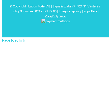
© Copyright | Lupus Foder AB | Signalistgatan 7 | 721 31 Västerås |
info@lupus.se
| 021 - 471 72 00
|
Integritetspolicy
|
Köpvillkor
|
Visa/Dölj priser
Page load link