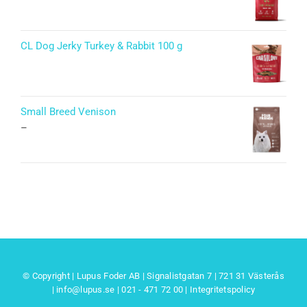
CL Dog Jerky Turkey & Rabbit 100 g
Small Breed Venison
–
© Copyright | Lupus Foder AB | Signalistgatan 7 | 721 31 Västerås
|
info@lupus.se
| 021 - 471 72 00
|
Integritetspolicy