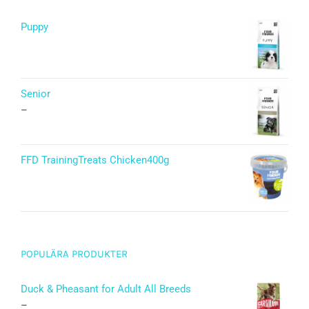
Puppy
Betygsatt
5.00
av 5
Senior
–
FFD TrainingTreats Chicken400g
POPULÄRA PRODUKTER
Duck & Pheasant for Adult All Breeds
–