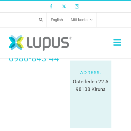
Facebook
Twitter
Instagram
English
Mitt konto
Björkis Hundcenter i
Kiruna
0980-843 44
ADRESS:
Österleden 22 A
98138 Kiruna