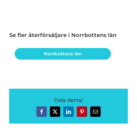
Se fler återförsäljare i Norrbottens län
Norrbottens län
Dela detta!
Facebook
Twitter
LinkedIn
Pinterest
E-
post