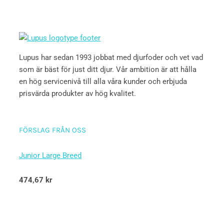
Lupus har sedan 1993 jobbat med djurfoder och vet vad
som är bäst för just ditt djur. Vår ambition är att hålla
en hög servicenivå till alla våra kunder och erbjuda
prisvärda produkter av hög kvalitet.
FÖRSLAG FRÅN OSS
Junior Large Breed
Betygsatt
474,67
kr
5.00
av 5