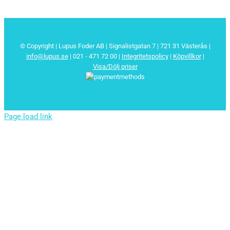
© Copyright | Lupus Foder AB | Signalistgatan 7 | 721 31 Västerås |
info@lupus.se
| 021 - 471 72 00
|
Integritetspolicy
|
Köpvillkor
|
Visa/Dölj priser
Page load link