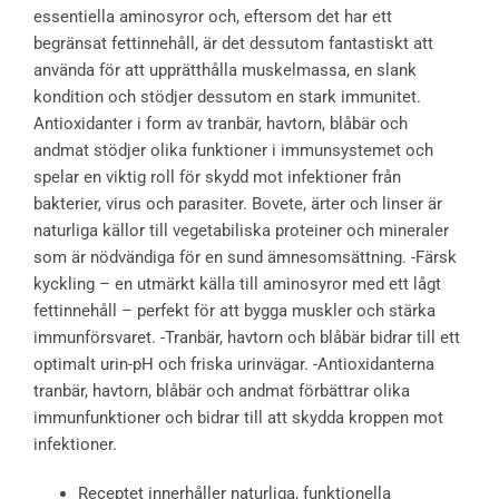
essentiella aminosyror och, eftersom det har ett
begränsat fettinnehåll, är det dessutom fantastiskt att
använda för att upprätthålla muskelmassa, en slank
kondition och stödjer dessutom en stark immunitet.
Antioxidanter i form av tranbär, havtorn, blåbär och
andmat stödjer olika funktioner i immunsystemet och
spelar en viktig roll för skydd mot infektioner från
bakterier, virus och parasiter. Bovete, ärter och linser är
naturliga källor till vegetabiliska proteiner och mineraler
som är nödvändiga för en sund ämnesomsättning. -Färsk
kyckling – en utmärkt källa till aminosyror med ett lågt
fettinnehåll – perfekt för att bygga muskler och stärka
immunförsvaret. -Tranbär, havtorn och blåbär bidrar till ett
optimalt urin-pH och friska urinvägar. -Antioxidanterna
tranbär, havtorn, blåbär och andmat förbättrar olika
immunfunktioner och bidrar till att skydda kroppen mot
infektioner.
Receptet innerhåller naturliga, funktionella