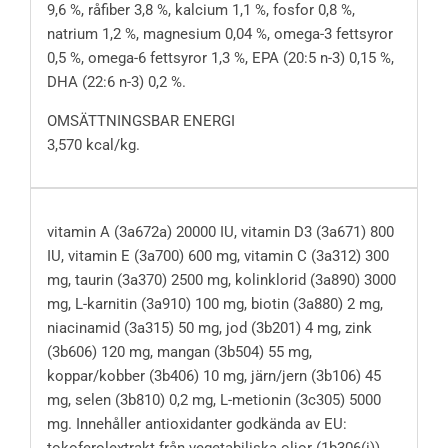
9,6 %, råfiber 3,8 %, kalcium 1,1 %, fosfor 0,8 %,
natrium 1,2 %, magnesium 0,04 %, omega-3 fettsyror
0,5 %, omega-6 fettsyror 1,3 %, EPA (20:5 n-3) 0,15 %,
DHA (22:6 n-3) 0,2 %.
OMSÄTTNINGSBAR ENERGI
3,570 kcal/kg.
vitamin A (3a672a) 20000 IU, vitamin D3 (3a671) 800
IU, vitamin E (3a700) 600 mg, vitamin C (3a312) 300
mg, taurin (3a370) 2500 mg, kolinklorid (3a890) 3000
mg, L-karnitin (3a910) 100 mg, biotin (3a880) 2 mg,
niacinamid (3a315) 50 mg, jod (3b201) 4 mg, zink
(3b606) 120 mg, mangan (3b504) 55 mg,
koppar/kobber (3b406) 10 mg, järn/jern (3b106) 45
mg, selen (3b810) 0,2 mg, L-metionin (3c305) 5000
mg. Innehåller antioxidanter godkända av EU:
tokoferolextrakt från vegetabiliska oljor (1b306(i)),