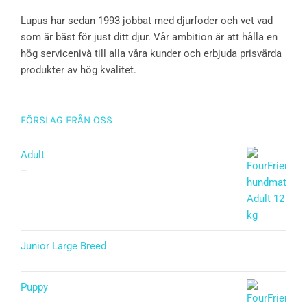
Lupus har sedan 1993 jobbat med djurfoder och vet vad
som är bäst för just ditt djur. Vår ambition är att hålla en
hög servicenivå till alla våra kunder och erbjuda prisvärda
produkter av hög kvalitet.
FÖRSLAG FRÅN OSS
Adult
–
Junior Large Breed
Betygsatt
5.00
av 5
Puppy