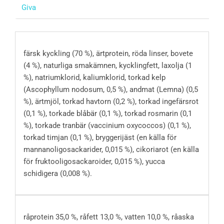
Giva
färsk kyckling (70 %), ärtprotein, röda linser, bovete
(4 %), naturliga smakämnen, kycklingfett, laxolja (1
%), natriumklorid, kaliumklorid, torkad kelp
(Ascophyllum nodosum, 0,5 %), andmat (Lemna) (0,5
%), ärtmjöl, torkad havtorn (0,2 %), torkad ingefärsrot
(0,1 %), torkade blåbär (0,1 %), torkad rosmarin (0,1
%), torkade tranbär (vaccinium oxycoccos) (0,1 %),
torkad timjan (0,1 %), bryggerijäst (en källa för
mannanoligosackarider, 0,015 %), cikoriarot (en källa
för fruktooligosackaroider, 0,015 %), yucca
schidigera (0,008 %).
råprotein 35,0 %, råfett 13,0 %, vatten 10,0 %, råaska