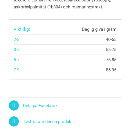
askorbylpalmitat (1b304) och rosmarinextrakt.
Vikt (kg)
Daglig giva i gram
2-3
40-55
3-5
55-75
5-7
75-85
7-9
85-95
Dela på Facebook
Twittra om denna produkt