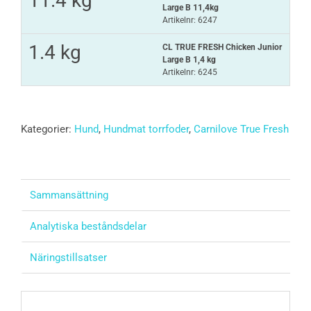
11.4 kg
Large B 11,4kg
Artikelnr: 6247
1.4 kg
CL TRUE FRESH Chicken Junior
Large B 1,4 kg
Artikelnr: 6245
Kategorier:
Hund
,
Hundmat torrfoder
,
Carnilove True Fresh
Sammansättning
Analytiska beståndsdelar
Näringstillsatser