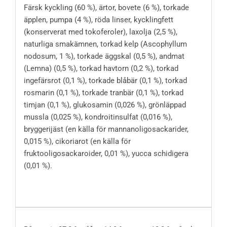
Färsk kyckling (60 %), ärtor, bovete (6 %), torkade
äpplen, pumpa (4 %), röda linser, kycklingfett
(konserverat med tokoferoler), laxolja (2,5 %),
naturliga smakämnen, torkad kelp (Ascophyllum
nodosum, 1 %), torkade äggskal (0,5 %), andmat
(Lemna) (0,5 %), torkad havtorn (0,2 %), torkad
ingefärsrot (0,1 %), torkade blåbär (0,1 %), torkad
rosmarin (0,1 %), torkade tranbär (0,1 %), torkad
timjan (0,1 %), glukosamin (0,026 %), grönläppad
mussla (0,025 %), kondroitinsulfat (0,016 %),
bryggerijäst (en källa för mannanoligosackarider,
0,015 %), cikoriarot (en källa för
fruktooligosackaroider, 0,01 %), yucca schidigera
(0,01 %).