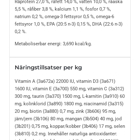
Råprotein 27,0 %, råfett 14,0 %, vatten 10,0 %, råaska
5,5 %, råfiber 3,8 %, kalcium 1,1 %, fosfor 0,7 %,
natrium 0,2 %, omega-3 fettsyror 0,5 %, omega-6
fettsyror 1,0 %, EPA (20:5 n-3) 0,15 %, DHA (22:6 n-3)
0,2 %.
Metaboliserbar energi: 3,690 kcal/kg.
Näringstillsatser per kg
Vitamin A (3a672a) 22000 IU, vitamin D3 (3a671)
1600 IU, vitamin E (3a700) 550 mg, vitamin C (3a312)
300 mg, taurin (3a370) 1500 mg, L-karnitin (3a910) 60
mg, kolinklorid (3a890) 1800 mg, niacinamid (3a315)
20 mg, biotin (3a880) 0,7 mg, zink (3b606) 95 mg,
järn/jern (3b106) 80 mg, mangan (3b504) 40 mg, jod
(3b201) 0,75 mg, koppar/kobber (3b406) 17 mg, selen
(3b810) 0,2 mg. Innehåller naturliga antioxidanter: