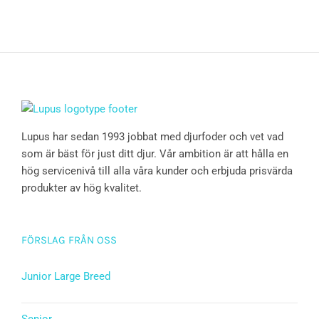
Lupus har sedan 1993 jobbat med djurfoder och vet vad
som är bäst för just ditt djur. Vår ambition är att hålla en
hög servicenivå till alla våra kunder och erbjuda prisvärda
produkter av hög kvalitet.
FÖRSLAG FRÅN OSS
Junior Large Breed
Betygsatt
5.00
av 5