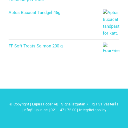
Aptus Bucacat Tandgel 45g
FF Soft Treats Salmon 200 g
© Copyright | Lupus Foder AB | Signalistgatan 7 | 721 31 Västerås
|
info@lupus.se
| 021 - 471 72 00
|
Integritetspolicy