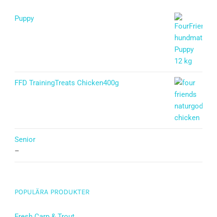
Puppy
Betygsatt
5.00
av 5
FFD TrainingTreats Chicken400g
Senior
–
POPULÄRA PRODUKTER
Fresh Carp & Trout