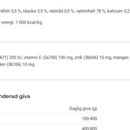
råfett 5,5 %, råaska 3,5 %, växtråd 0,5 %, vattenhalt 78 %, kalcium 0,2
 energi: 1 000 kcal/kg.
671) 200 IU, vitamin E (3a700) 100 mg, zink (3b606) 15 mg, mangan 
järn (3b106) 10 mg.
derad giva
Daglig giva (g)
100-400
400-800