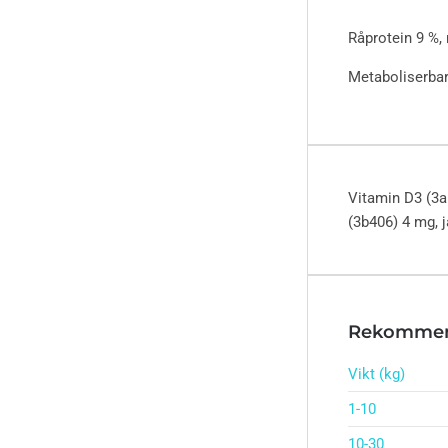
Råprotein 9 %, 
Metaboliserbar
Vitamin D3 (3a
(3b406) 4 mg, 
Rekommen
Vikt (kg)
1-10
10-30