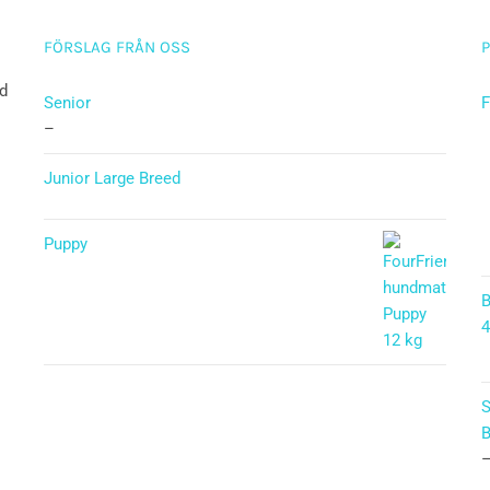
FÖRSLAG FRÅN OSS
ad
Senior
F
–
Junior Large Breed
Betygsatt
5.00
av 5
Puppy
Betygsatt
B
5.00
av 5
S
B