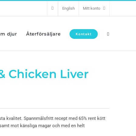
English
Mitt konto
om djur
Återförsäljare
Kontakt
& Chicken Liver
ta kvalitet. Spannmålsfritt recept med 65% rent kött
onsamt mot känsliga magar och med en helt