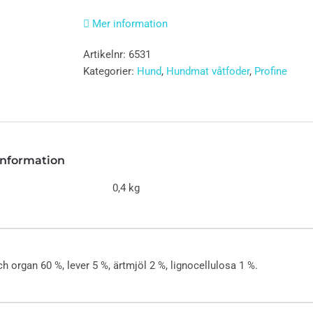
Mer information
Artikelnr:
6531
Kategorier:
Hund
,
Hundmat våtfoder
,
Profine
 information
0,4 kg
h organ 60 %, lever 5 %, ärtmjöl 2 %, lignocellulosa 1 %.