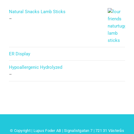
Natural Snacks Lamb Sticks
–
ER Display
Hypoallergenic Hydrolyzed
–
© Copyright | Lupus Foder AB | Signalistgatan 7 | 721 31 Västerås