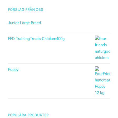
FÖRSLAG FRÅN OSS
Junior Large Breed
Betygsatt
5.00
av 5
FFD TrainingTreats Chicken400g
Puppy
Betygsatt
5.00
av 5
POPULÄRA PRODUKTER