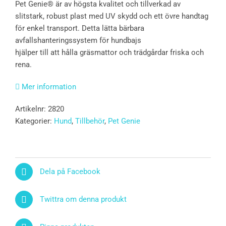
Pet Genie® är av högsta kvalitet och tillverkad av
slitstark, robust plast med UV skydd och ett övre handtag
för enkel transport. Detta lätta bärbara
avfallshanteringssystem för hundbajs
hjälper till att hålla gräsmattor och trädgårdar friska och
rena.
Mer information
Artikelnr:
2820
Kategorier:
Hund
,
Tillbehör
,
Pet Genie
Dela på Facebook
Twittra om denna produkt