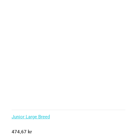
Junior Large Breed
Betygsatt
474,67
kr
5.00
av 5