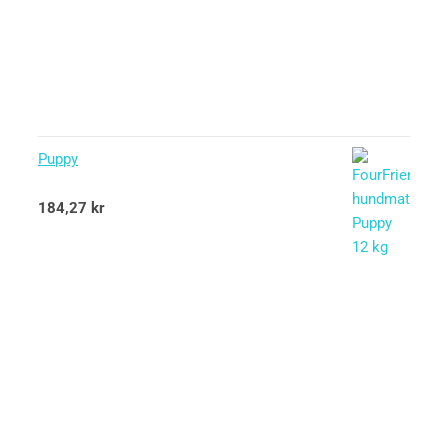
Puppy
Betygsatt
184,27
kr
5.00
av 5