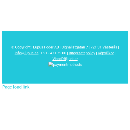
© Copyright | Lupus Foder AB | Signalistgatan 7 | 721 31 Västerås |
info@lupus.se
| 021 - 471 72 00
|
Integritetspolicy
|
Köpvillkor
|
Visa/Dölj priser
Page load link