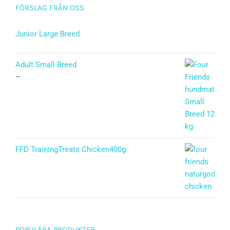
FÖRSLAG FRÅN OSS
Junior Large Breed
Betygsatt
5.00
av 5
Adult Small Breed
–
FFD TrainingTreats Chicken400g
POPULÄRA PRODUKTER