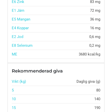
E6 Zink
83 mg
E1 Järn
72 mg
E5 Mangan
36 mg
E4 Koppar
16 mg
E2 Jod
0,6 mg
E8 Selenium
0,2 mg
ME
3680 kcal/kg
Rekommenderad giva
Vikt (kg)
Daglig giva (g)
5
80
10
140
15
190