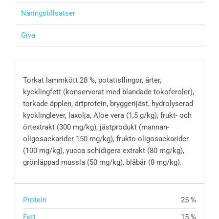
Näringstillsatser
Giva
Torkat lammkött 28 %, potatisflingor, ärter,
kycklingfett (konserverat med blandade tokoferoler),
torkade äpplen, ärtprotein, bryggerijäst, hydrolyserad
kycklinglever, laxolja, Aloe vera (1,5 g/kg), frukt- och
örtextrakt (300 mg/kg), jästprodukt (mannan-
oligosackarider 150 mg/kg), frukto-oligosackarider
(100 mg/kg), yucca schidigera extrakt (80 mg/kg),
grönläppad mussla (50 mg/kg), blåbär (8 mg/kg).
Protein
25 %
Fett
15 %