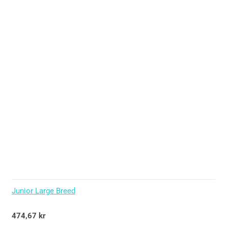
Junior Large Breed
Betygsatt
474,67
kr
5.00
av 5