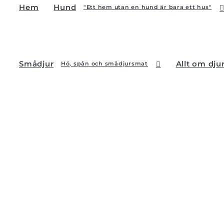
Hem
Hund
"Ett hem utan en hund är bara ett hus"
Smådjur
Allt om dju
Hö, spån och smådjursmat