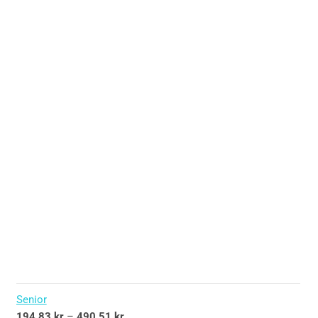
Senior
194,83
kr
–
490,51
kr