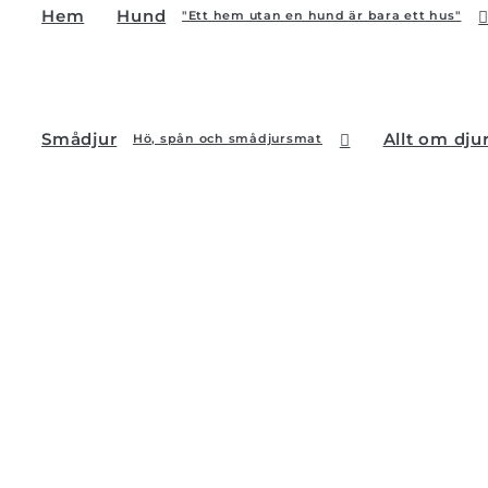
Hem
Hund
"Ett hem utan en hund är bara ett hus"
Smådjur
Allt om dju
Hö, spån och smådjursmat