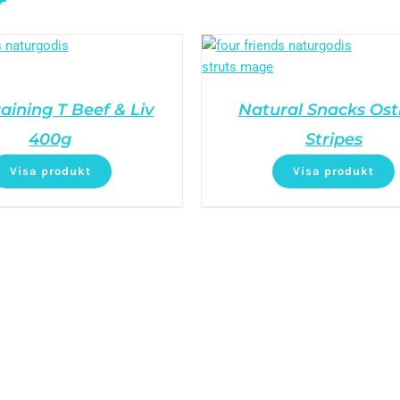
r
aining T Beef & Liv
Natural Snacks Ost
400g
Stripes
Visa produkt
Visa produkt