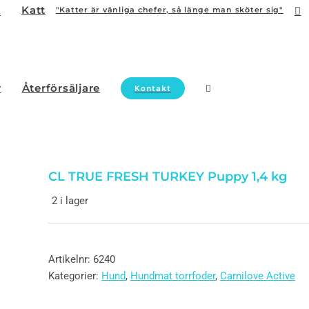
Katt
"Katter är vänliga chefer, så länge man sköter sig"
r
Återförsäljare
Kontakt
CL TRUE FRESH TURKEY Puppy 1,4 kg
2 i lager
Artikelnr:
6240
Kategorier:
Hund
,
Hundmat torrfoder
,
Carnilove Active