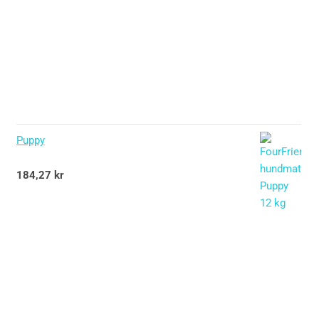
Puppy
Betygsatt
184,27
kr
5.00
av 5