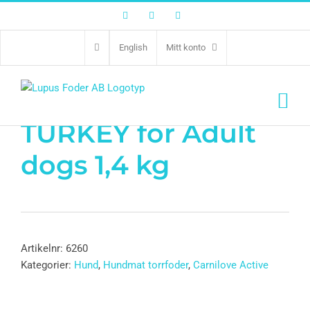
Facebook
Twitter
Instagram
English
Mitt konto
CL TRUE FRESH
TURKEY for Adult
dogs 1,4 kg
Artikelnr:
6260
Kategorier:
Hund
,
Hundmat torrfoder
,
Carnilove Active