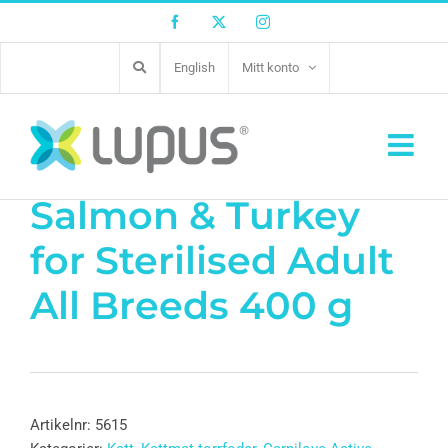
Facebook
Twitter
Instagram
English
Mitt konto
CL Active Cat
Salmon & Turkey
for Sterilised Adult
All Breeds 400 g
Artikelnr:
5615