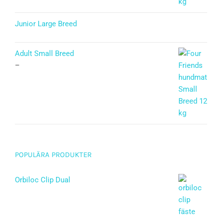
Junior Large Breed
Betygsatt
5.00
av 5
Adult Small Breed
–
POPULÄRA PRODUKTER
Orbiloc Clip Dual