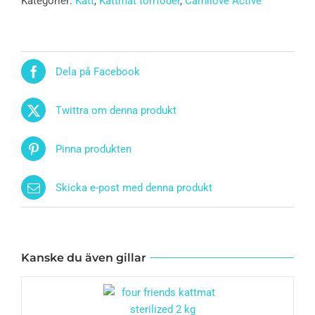
Kategorier:
Katt
,
Kattmat torrfoder
,
Carnilove Active
Dela på Facebook
Twittra om denna produkt
Pinna produkten
Skicka e-post med denna produkt
Kanske du även gillar