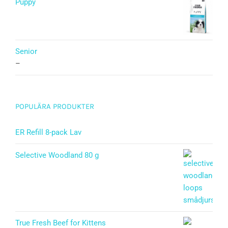
5.00
av 5
Puppy
Betygsatt
5.00
av 5
Senior
–
POPULÄRA PRODUKTER
ER Refill 8-pack Lav
Selective Woodland 80 g
True Fresh Beef for Kittens