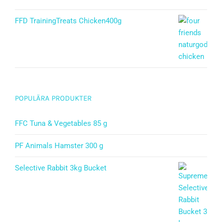
Betygsatt
5.00
av 5
FFD TrainingTreats Chicken400g
POPULÄRA PRODUKTER
FFC Tuna & Vegetables 85 g
PF Animals Hamster 300 g
Selective Rabbit 3kg Bucket