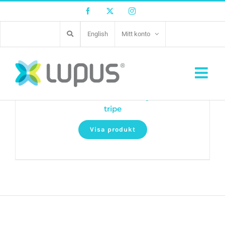
Facebook
Twitter
Instagram
English
Mitt konto
Natural Chews Beef munchy roll with
tripe
Visa produkt