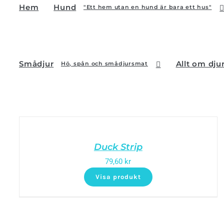
Hem
Hund
"Ett hem utan en hund är bara ett hus"
Smådjur
Allt om dju
Hö, spån och smådjursmat
Duck Strip
79,60
kr
Visa produkt