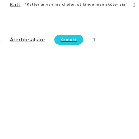
Katt
"Katter är vänliga chefer, så länge man sköter sig"
r
Återförsäljare
Kontakt