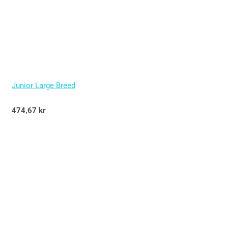
Junior Large Breed
Betygsatt
474,67
kr
5.00
av 5