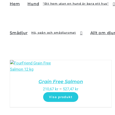
Hem
Hund
"Ett hem utan en hund är bara ett hus"
Smådjur
Allt om dju
Hö, spån och smådjursmat
Grain Free Salmon
210,67
kr
–
527,47
kr
Visa produkt