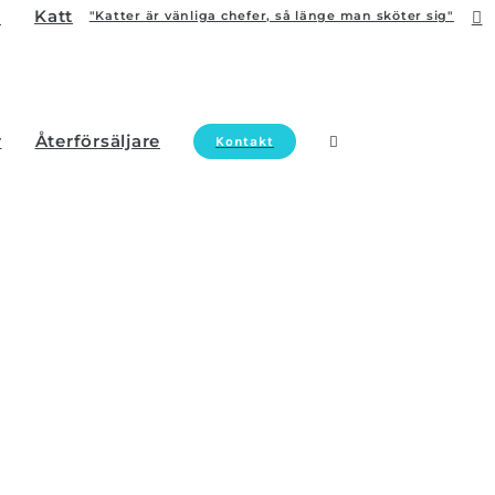
Katt
"Katter är vänliga chefer, så länge man sköter sig"
r
Återförsäljare
Kontakt