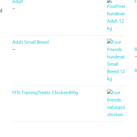
Adult
F
–
ad
Adult Small Breed
–
R
R
FFD TrainingTreats Chicken400g