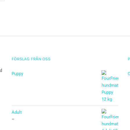
FÖRSLAG FRÅN OSS
ad
Puppy
C
Betygsatt
5.00
av 5
Adult
–