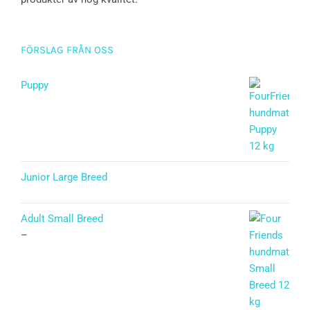
FÖRSLAG FRÅN OSS
Puppy
Betygsatt
5.00
av 5
Junior Large Breed
Betygsatt
5.00
av 5
Adult Small Breed
–