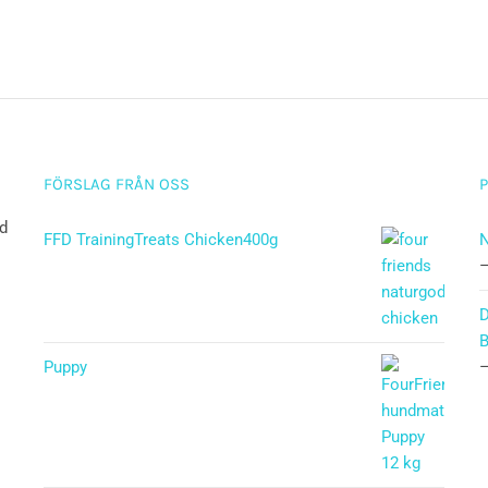
FÖRSLAG FRÅN OSS
ad
FFD TrainingTreats Chicken400g
N
D
B
Puppy
Betygsatt
5.00
av 5