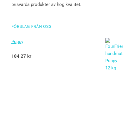
prisvärda produkter av hög kvalitet.
FÖRSLAG FRÅN OSS
Puppy
Betygsatt
184,27
kr
5.00
av 5