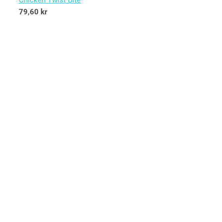
Chicken Twist Bite
79,60
kr