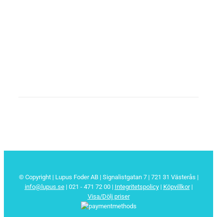
© Copyright | Lupus Foder AB | Signalistgatan 7 | 721 31 Västerås |
info@lupus.se
| 021 - 471 72 00
|
Integritetspolicy
|
Köpvillkor
|
Visa/Dölj priser