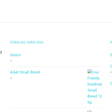
FÖRSLAG FRÅN OSS
ad
Senior
S
–
Adult Small Breed
–
O