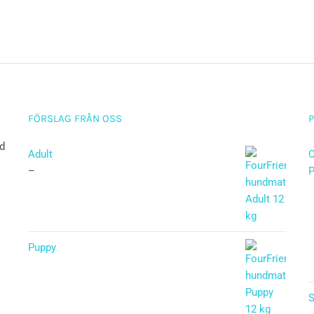
FÖRSLAG FRÅN OSS
ad
Adult
C
–
P
Puppy
Betygsatt
5.00
av 5
S