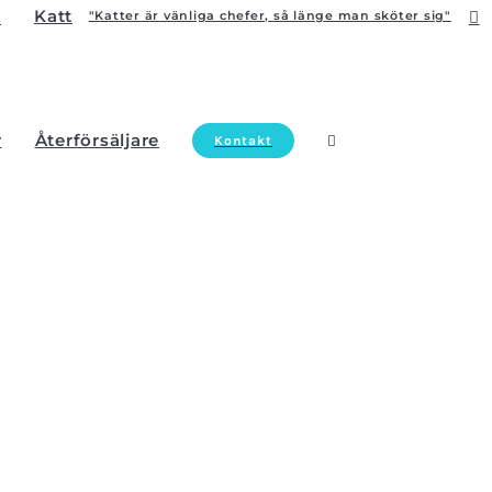
Katt
"Katter är vänliga chefer, så länge man sköter sig"
r
Återförsäljare
Kontakt