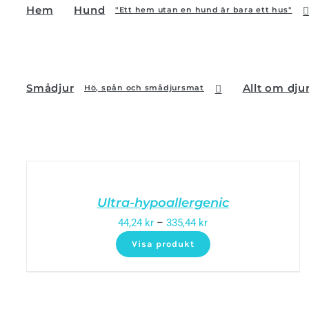
Hem
Hund
"Ett hem utan en hund är bara ett hus"
Smådjur
Allt om dju
Hö, spån och smådjursmat
Ultra-hypoallergenic
44,24
kr
–
335,44
kr
Visa produkt