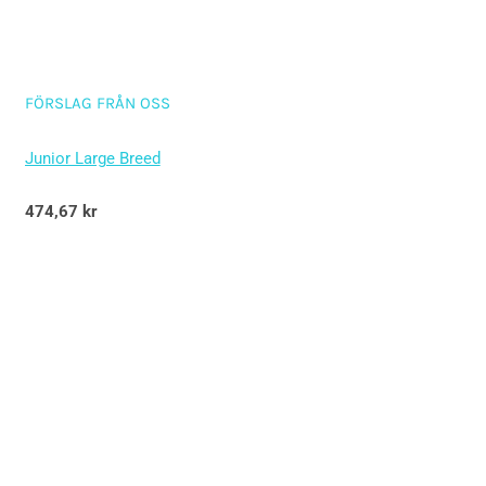
FÖRSLAG FRÅN OSS
Junior Large Breed
Betygsatt
474,67
kr
5.00
av 5