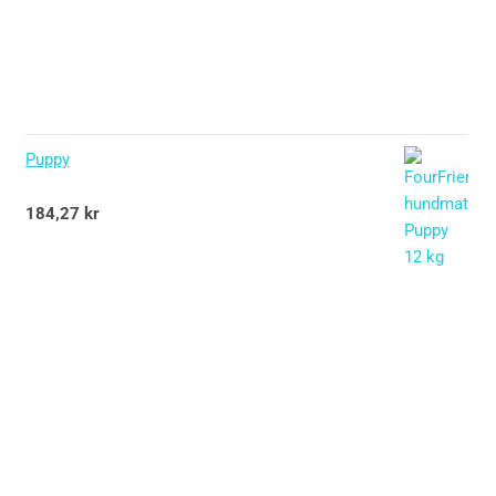
Puppy
Betygsatt
184,27
kr
5.00
av 5