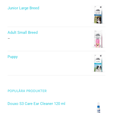
Junior Large Breed
Betygsatt
5.00
av 5
Adult Small Breed
–
Puppy
Betygsatt
5.00
av 5
POPULÄRA PRODUKTER
Douxo S3 Care Ear Cleaner 120 ml