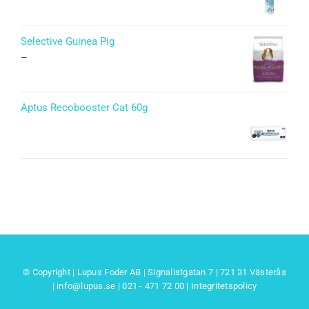
Selective Guinea Pig
–
Aptus Recobooster Cat 60g
© Copyright | Lupus Foder AB | Signalistgatan 7 | 721 31 Västerås
|
info@lupus.se
| 021 - 471 72 00
|
Integritetspolicy