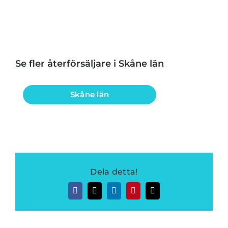
Se fler återförsäljare i Skåne län
Skåne län
Dela detta!
Facebook
Twitter
LinkedIn
Pinterest
E-
post