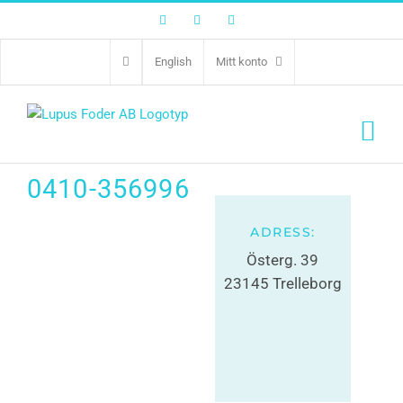
Facebook
Twitter
Instagram
Veterinären Nära
English
Mitt konto
Dig
0410-356996
ADRESS:
Österg. 39
23145 Trelleborg