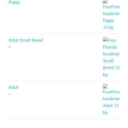
Puppy
Betygsatt
5.00
av 5
Adult Small Breed
–
Adult
–