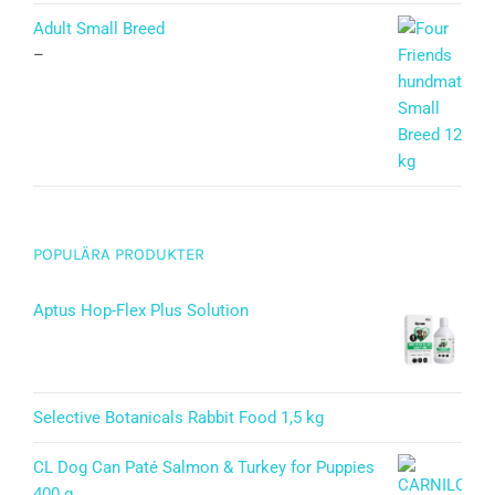
Betygsatt
5.00
av 5
Adult Small Breed
–
POPULÄRA PRODUKTER
Aptus Hop-Flex Plus Solution
Selective Botanicals Rabbit Food 1,5 kg
CL Dog Can Paté Salmon & Turkey for Puppies
400 g