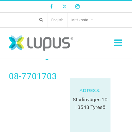
Facebook
Twitter
Instagram
English
Mitt konto
Evidensia Sverige
AB Tyresö
Djurklinik
08-7701703
ADRESS:
Studiovägen 10
13548 Tyresö