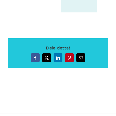
Dela detta!
Facebook
Twitter
LinkedIn
Pinterest
E-
post