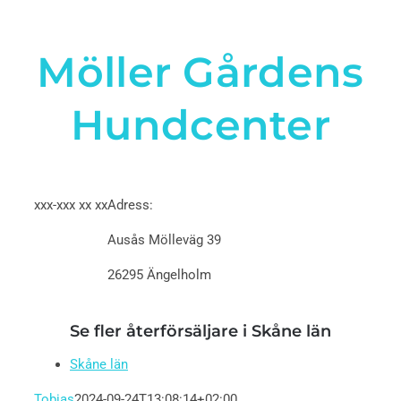
Möller Gårdens
Hundcenter
xxx-xxx xx xx
Adress:
Ausås Mölleväg 39
26295 Ängelholm
Se fler återförsäljare i Skåne län
Skåne län
Tobias
2024-09-24T13:08:14+02:00