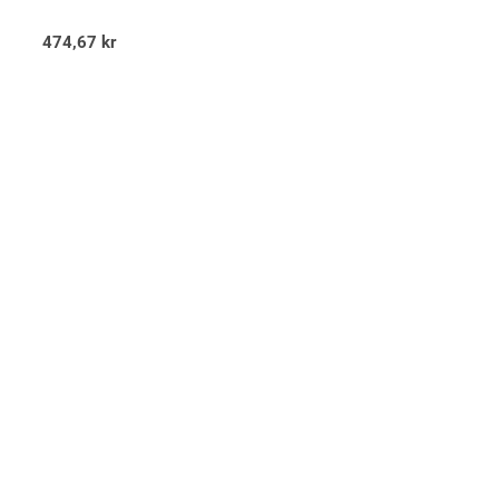
Betygsatt
474,67
kr
5.00
av 5