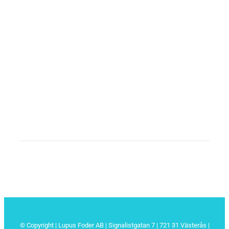
© Copyright | Lupus Foder AB | Signalistgatan 7 | 721 31 Västerås |