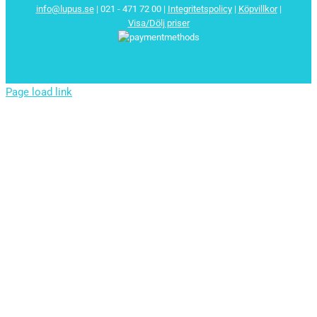
info@lupus.se
| 021 - 471 72 00
|
Integritetspolicy
|
Köpvillkor
|
Visa/Dölj priser
Page load link