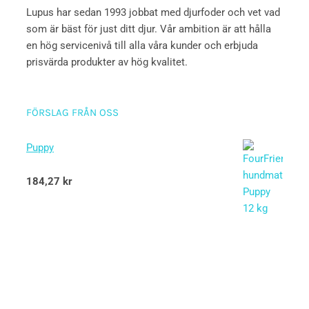
Lupus har sedan 1993 jobbat med djurfoder och vet vad
som är bäst för just ditt djur. Vår ambition är att hålla
en hög servicenivå till alla våra kunder och erbjuda
prisvärda produkter av hög kvalitet.
FÖRSLAG FRÅN OSS
Puppy
Betygsatt
184,27
kr
5.00
av 5