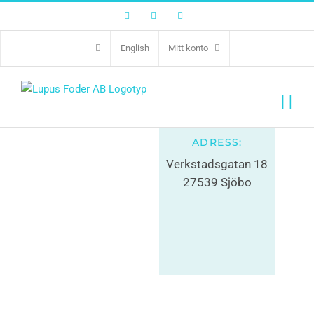
Facebook
Twitter
Instagram
Granngården Sjöbo
English
Mitt konto
0416-258 80
ADRESS:
Verkstadsgatan 18
27539 Sjöbo