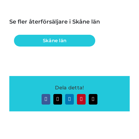
Se fler återförsäljare i Skåne län
Skåne län
Dela detta!
Facebook
Twitter
LinkedIn
Pinterest
E-
post