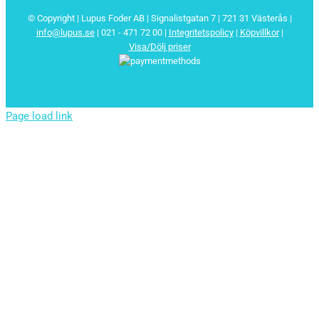
© Copyright | Lupus Foder AB | Signalistgatan 7 | 721 31 Västerås |
info@lupus.se
| 021 - 471 72 00
|
Integritetspolicy
|
Köpvillkor
|
Visa/Dölj priser
Page load link