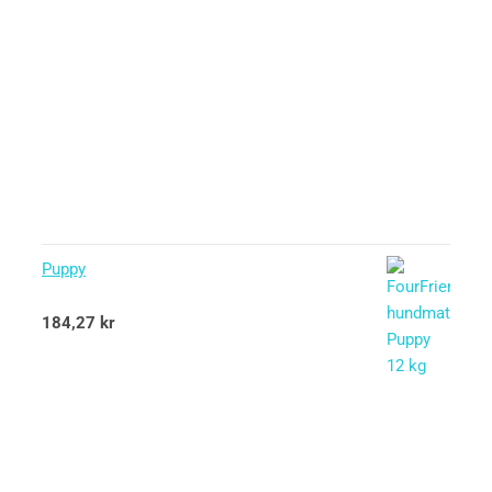
Puppy
Betygsatt
184,27
kr
5.00
av 5