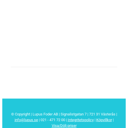
© Copyright | Lupus Foder AB | Signalistgatan 7 | 721 31 Västerås |
info@lupus.se
| 021 - 471 72 00
|
Integritetspolicy
|
Köpvillkor
|
Visa/Dölj priser