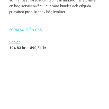
som är bäst för just ditt djur. Vår ambition är att hålla
en hög servicenivå till alla våra kunder och erbjuda
prisvärda produkter av hög kvalitet.
FÖRSLAG FRÅN OSS
Senior
194,83
kr
–
490,51
kr