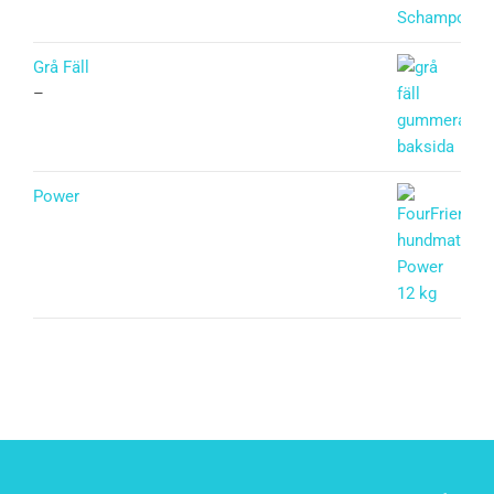
Grå Fäll
–
Power