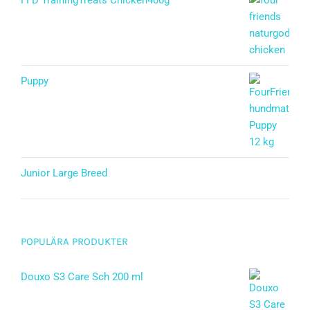
FFD TrainingTreats Chicken400g
Puppy
Betygsatt
5.00
av 5
Junior Large Breed
Betygsatt
5.00
av 5
POPULÄRA PRODUKTER
Douxo S3 Care Sch 200 ml