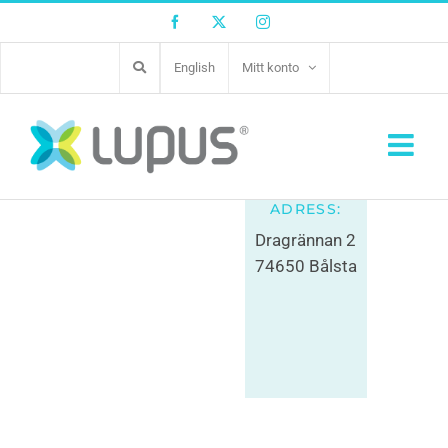
Facebook
Twitter
Instagram
English
Mitt konto
Bålsta Zoo AB
0171-55600
ADRESS:
Dragrännan 2
74650 Bålsta