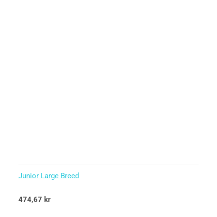
Junior Large Breed
Betygsatt
474,67
kr
5.00
av 5