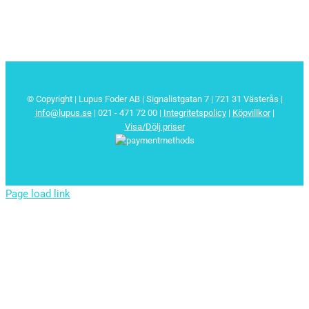
© Copyright | Lupus Foder AB | Signalistgatan 7 | 721 31 Västerås |
info@lupus.se
| 021 - 471 72 00
|
Integritetspolicy
|
Köpvillkor
|
Visa/Dölj priser
Page load link