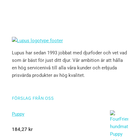
Lupus har sedan 1993 jobbat med djurfoder och vet vad
som är bäst för just ditt djur. Vår ambition är att hålla
en hög servicenivå till alla våra kunder och erbjuda
prisvärda produkter av hög kvalitet.
FÖRSLAG FRÅN OSS
Puppy
Betygsatt
184,27
kr
5.00
av 5