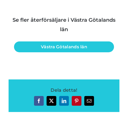
Se fler återförsäljare i Västra Götalands
län
Västra Götalands län
Dela detta!
Facebook
Twitter
LinkedIn
Pinterest
E-
post