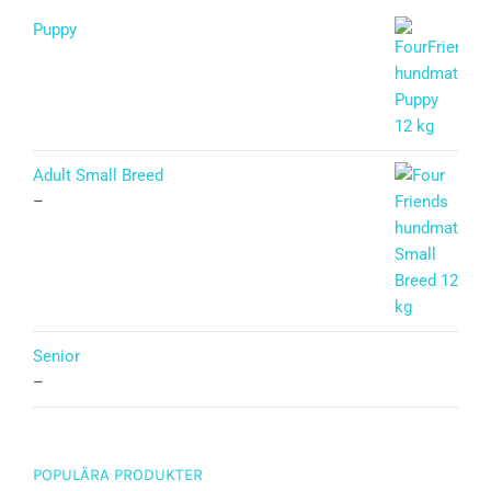
Puppy
Betygsatt
5.00
av 5
Adult Small Breed
–
Senior
–
POPULÄRA PRODUKTER