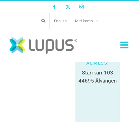
Facebook
Twitter
Instagram
English
Mitt konto
Ale Ridsport
0303-742830
ADRESS:
Starrkärr 103
44695 Älvängen