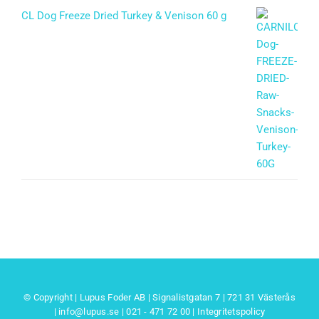
CL Dog Freeze Dried Turkey & Venison 60 g
© Copyright | Lupus Foder AB | Signalistgatan 7 | 721 31 Västerås
|
info@lupus.se
| 021 - 471 72 00
|
Integritetspolicy