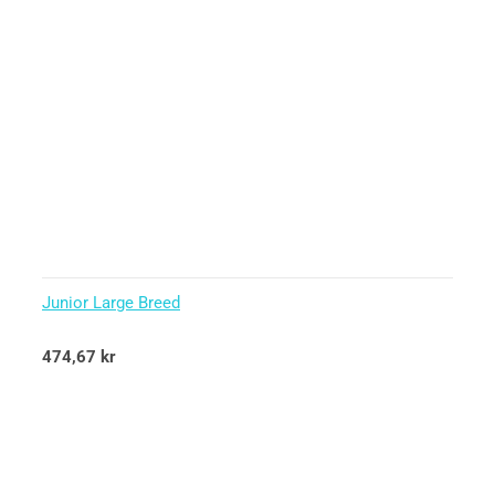
Junior Large Breed
Betygsatt
474,67
kr
5.00
av 5