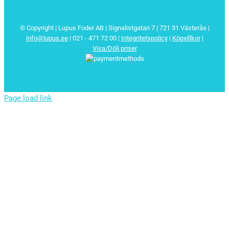
© Copyright | Lupus Foder AB | Signalistgatan 7 | 721 31 Västerås |
info@lupus.se
| 021 - 471 72 00
|
Integritetspolicy
|
Köpvillkor
|
Visa/Dölj priser
Page load link