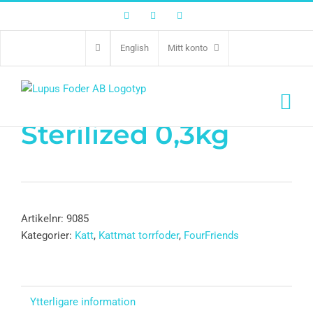
Facebook
Twitter
Instagram
English
Mitt konto
FFC Grain Free
Sterilized 0,3kg
Artikelnr:
9085
Kategorier:
Katt
,
Kattmat torrfoder
,
FourFriends
Ytterligare information