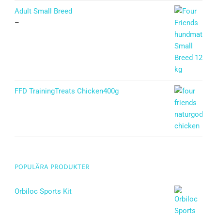
Betygsatt
5.00
av 5
Adult Small Breed
–
FFD TrainingTreats Chicken400g
POPULÄRA PRODUKTER
Orbiloc Sports Kit