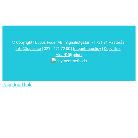
© Copyright | Lupus Foder AB | Signalistgatan 7 | 721 31 Västerås |
info@lupus.se
| 021 - 471 72 00
|
Integritetspolicy
|
Köpvillkor
|
Visa/Dölj priser
Page load link