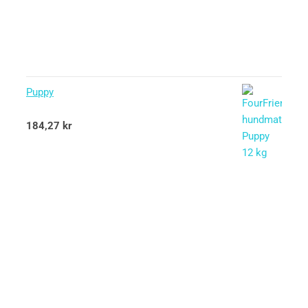
Puppy
Betygsatt
184,27
kr
5.00
av 5