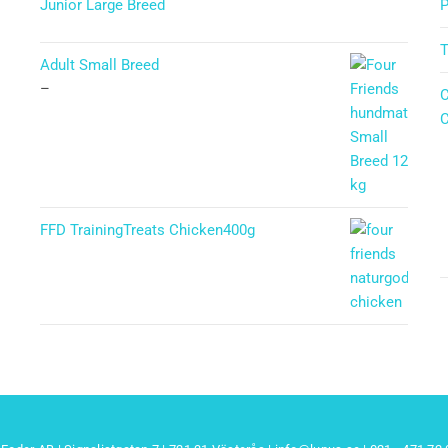
Junior Large Breed
P
Betygsatt
T
5.00
av 5
Adult Small Breed
–
C
C
FFD TrainingTreats Chicken400g