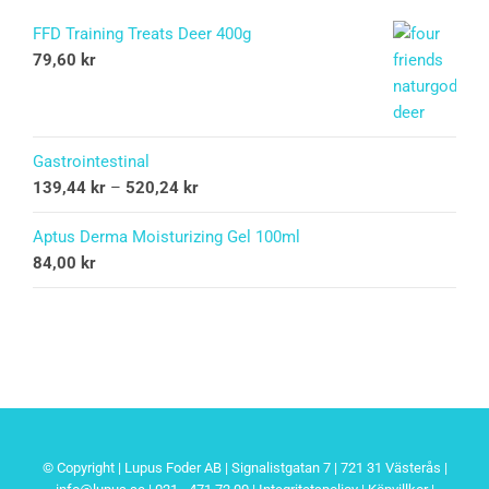
FFD Training Treats Deer 400g
79,60
kr
Gastrointestinal
139,44
kr
–
520,24
kr
Aptus Derma Moisturizing Gel 100ml
84,00
kr
© Copyright | Lupus Foder AB | Signalistgatan 7 | 721 31 Västerås |