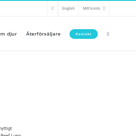
English
Mitt konto
om djur
Återförsäljare
Kontakt
yttigt
s Beef Lung