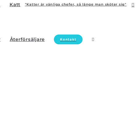
Katt
"Katter är vänliga chefer, så länge man sköter sig"
r
Återförsäljare
Kontakt