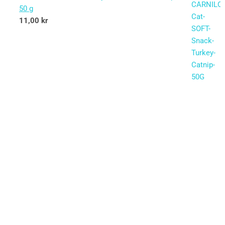
50 g
11,00
kr