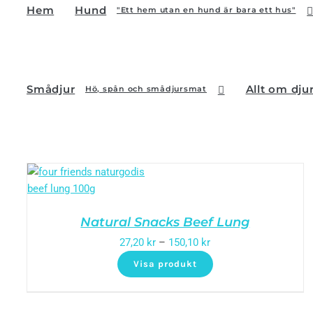
Hem
Hund
"Ett hem utan en hund är bara ett hus"
Smådjur
Allt om dju
Hö, spån och smådjursmat
Natural Snacks Beef Lung
27,20
kr
–
150,10
kr
Visa produkt