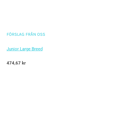
FÖRSLAG FRÅN OSS
Junior Large Breed
Betygsatt
474,67
kr
5.00
av 5